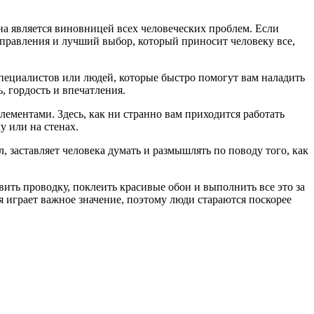
на является виновницей всех человеческих проблем. Если
аправления и лучший выбор, который приносит человеку все,
 специалистов или людей, которые быстро помогут вам наладить
, гордость и впечатления.
ементами. Здесь, как ни странно вам приходится работать
у или на стенах.
, заставляет человека думать и размышлять по поводу того, как
вить проводку, поклеить красивые обои и выполнить все это за
мя играет важное значение, поэтому люди стараются поскорее