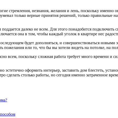
огие стремления, незнания, желания и лень, поскольку именно о
азумевал только верные принятия решений, только правильные н
 и поддается далеко не всем. Для этого понадобится подключить
ючается она в том, чтобы каждый уголок в квартире нес радость
оследующем будет дополняться, и совершенствоваться новыми эл
ь пожелания или то, что бы вы хотели видеть на потолке, на пол
но всем, поскольку сложная работа требует много времени и сил
о эстетично оформить интерьер, заставить дом блестеть, устано
тро сделать столько работы, но сегодня именно затраченное вре
ома?
способом